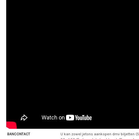
BANCONTACT
U kan zowel jetons aankopen dmv biljetten (5,