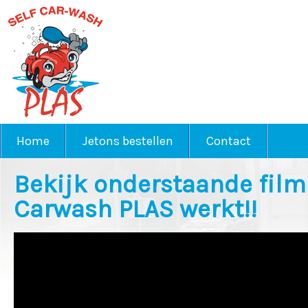
Home
Jetons bestellen
Contact
Bekijk onderstaande filmp
Carwash PLAS werkt!!