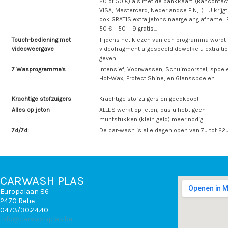
20 of 50 €) als met de bankkaart. (Bancontac
VISA, Mastercard, Nederlandse PIN,...) U krijgt
ook GRATIS extra jetons naargelang afname. 
50 € = 50 + 9 gratis...
Touch-bediening met
Tijdens het kiezen van een programma wordt
videoweergave
videofragment afgespeeld dewelke u extra ti
geven.
7 Wasprogramma's
Intensief, Voorwassen, Schuimborstel, spoel
Hot-Wax, Protect Shine, en Glansspoelen
Krachtige stofzuigers
Krachtige stofzuigers en goedkoop!
Alles op jeton
ALLES werkt op jeton, dus u hebt geen
muntstukken (klein geld) meer nodig.
7d/7d:
De car-wash is alle dagen open van 7u tot 22u
CARWASH PLAS
Europalaan 86
2470 Retie
0473/30.24.40
info@carwashplas.be